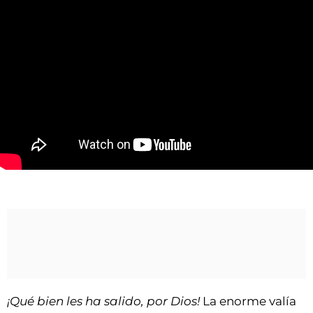
VÍDEOS
CONTACTAR
FIESTAS EN EL ALTO ARAGÓN
FIESTAS DE SAN LORENZO
AGENDA
CARTELERA
FARMACIAS
Un impresionante Tota Pulchra abarrota la Catedral de Huesca
HORÓSCOPO
ESQUELAS
CLUB DEL AMIGO MILITANTE
INICIAR SESIÓN
¡Qué bien les ha salido, por Dios!
La enorme valía