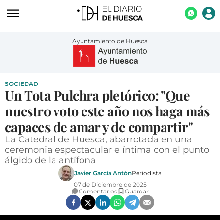
ACTUALIDAD
Ayuntamiento de Huesca
ECONOMÍA
TECNOLOGÍA
SOCIEDAD
Un Tota Pulchra pletórico: "Que
TURISMO
nuestro voto este año nos haga más
AGROALIMENTACIÓN
capaces de amar y de compartir"
DEPORTES
La Catedral de Huesca, abarrotada en una
CULTURA
ceremonia espectacular e íntima con el punto
álgido de la antífona
SOCIEDAD
Javier García Antón
Periodista
OPINIÓN
07 de Diciembre de 2025
Comentarios
Guardar
GALERÍAS