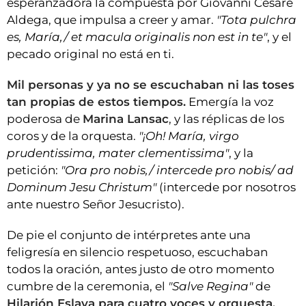
esperanzadora la compuesta por Giovanni Cesare
Aldega, que impulsa a creer y amar.
"Tota pulchra
es, María,/ et macula originalis non est in te"
, y el
pecado original no está en ti.
Mil personas y ya no se escuchaban ni las toses
tan propias de estos tiempos.
Emergía la voz
poderosa de
Marina Lansac
, y las réplicas de los
coros y de la orquesta.
"¡Oh! María, virgo
prudentissima, mater clementissima"
, y la
petición:
"Ora pro nobis,/ intercede pro nobis/ ad
Dominum Jesu Christum"
(intercede por nosotros
ante nuestro Señor Jesucristo).
De pie el conjunto de intérpretes ante una
feligresía en silencio respetuoso, escuchaban
todos la oración, antes justo de otro momento
cumbre de la ceremonia, el
"Salve Regina"
de
Hilarión Eslava para cuatro voces y orquesta,