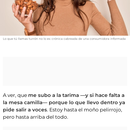
VÍDEOS
CONTACTAR
FIESTAS EN EL ALTO ARAGÓN
FIESTAS DE SAN LORENZO
Lo que tú llamas turrón no lo es: crónica cabreada de una consumidora informada
AGENDA
CARTELERA
FARMACIAS
HORÓSCOPO
ESQUELAS
A ver, que
me subo a la tarima —y si hace falta a
CLUB DEL AMIGO MILITANTE
la mesa camilla— porque lo que llevo dentro ya
pide salir a voces
. Estoy hasta el moño pelirrojo,
INICIAR SESIÓN
pero hasta arriba del todo.