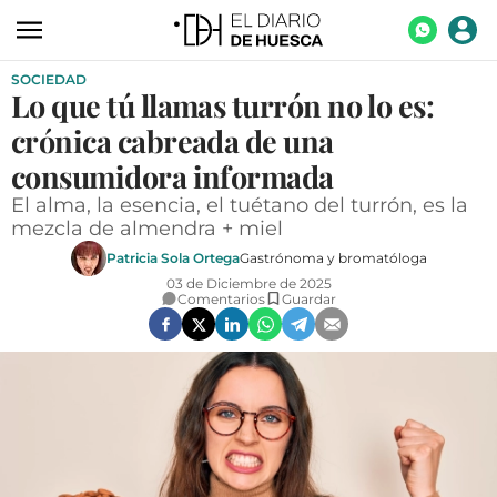
SOCIEDAD
ACTUALIDAD
Lo que tú llamas turrón no lo es:
ECONOMÍA
crónica cabreada de una
TECNOLOGÍA
consumidora informada
El alma, la esencia, el tuétano del turrón, es la
TURISMO
mezcla de almendra + miel
AGROALIMENTACIÓN
Patricia Sola Ortega
Gastrónoma y bromatóloga
03 de Diciembre de 2025
DEPORTES
Comentarios
Guardar
CULTURA
SOCIEDAD
OPINIÓN
GALERÍAS