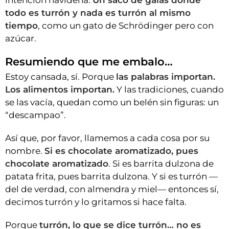
intención navideña.
Un saco de galas donde
todo es turrón y nada es turrón al mismo
tiempo
, como un gato de Schrödinger pero con
azúcar.
Resumiendo que me embalo…
Estoy cansada, sí. Porque
las palabras importan.
Los alimentos importan.
Y las tradiciones, cuando
se las vacía, quedan como un belén sin figuras: un
“descampao”.
Así que, por favor, llamemos a cada cosa por su
nombre.
Si es chocolate aromatizado, pues
chocolate aromatizado
. Si es barrita dulzona de
patata frita, pues barrita dulzona. Y si es turrón —
del de verdad, con almendra y miel— entonces sí,
decimos turrón y lo gritamos si hace falta.
Porque
turrón, lo que se dice turrón… no es