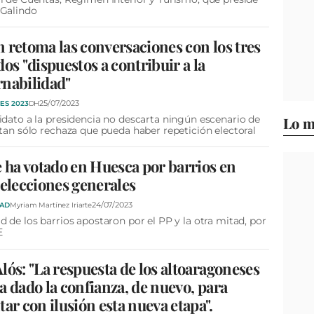
 Galindo
 retoma las conversaciones con los tres
dos "dispuestos a contribuir a la
nabilidad"
25/07/2023
ES 2023
DH
idato a la presidencia no descarta ningún escenario de
Lo m
 tan sólo rechaza que pueda haber repetición electoral
e ha votado en Huesca por barrios en
 elecciones generales
24/07/2023
DAD
Myriam Martínez Iriarte
d de los barrios apostaron por el PP y la otra mitad, por
E
lós: "La respuesta de los altoaragoneses
a dado la confianza, de nuevo, para
tar con ilusión esta nueva etapa".