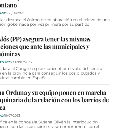
ntano
21/07/2023
DAD
DH
lar destaca el ánimo de colaboración en el relevo de una
ción gobernada por vez primera por su partido
lós (PP) asegura tener las mismas
ciones que ante las municipales y
nómicas
21/07/2023
ES 2023
DH
idata al Congreso pide concentrar el voto del centro-
 en la provincia para conseguir los dos diputados y
uir al cambio en España
na Orduna y su equipo ponen en marcha
quinaria de la relación con los barrios de
ca
19/07/2023
DAD
fica en la concejala Susana Oliván la interlocución
ente con las asociaciones y se compromete con el