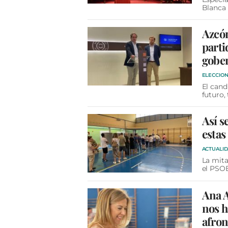
Blanca
Azcón
parti
gober
ELECCION
El cand
futuro,
Así s
estas
ACTUALI
La mita
el PSO
Ana A
nos h
afron