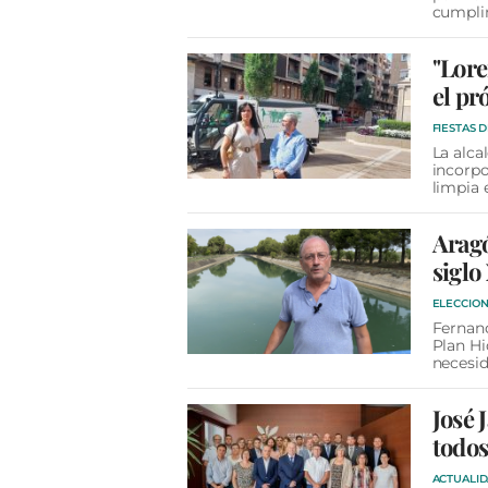
cumpli
"Lore
el pr
FIESTAS 
La alca
incorpo
limpia 
Aragó
siglo
ELECCION
Fernand
Plan Hi
necesi
José 
todos
ACTUALI