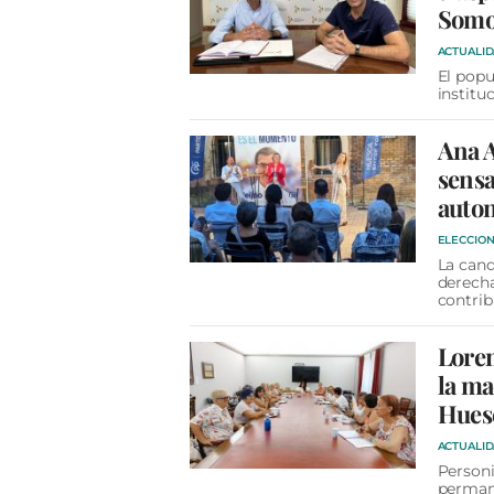
Somo
ACTUALI
El popu
institu
Ana A
sensa
auto
ELECCION
La cand
derecha
contrib
Lore
la ma
Hues
ACTUALI
Personi
perman