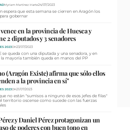
24/07/2023
DAD
Myriam Martínez Iriarte
 espera que esta semana se cierren en Aragón los
 para gobernar
 vence en la provincia de Huesca y
ne 2 diputados y 3 senadores
23/07/2023
ES 2023
DH
 se queda con una diputada y una senadora, y en
 la mayoría también queda en manos del PP
o (Aragón Existe) afirma que sólo ellos
enden a la provincia en sí"
21/07/2023
ES 2023
DH
ue no están "sumisos a ninguno de esos jefes de filas"
el territorio oscense como sucede con las fuerzas
les
Pérez y Daniel Pérez protagonizan un
aso de poderes con buen tono en