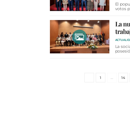
El popu
votos p
La nu
traba
ACTUALI
La soci
posesi
1
…
14