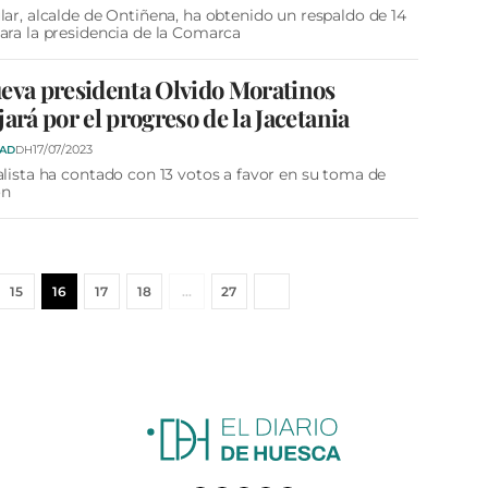
lar, alcalde de Ontiñena, ha obtenido un respaldo de 14
ara la presidencia de la Comarca
eva presidenta Olvido Moratinos
jará por el progreso de la Jacetania
17/07/2023
DAD
DH
alista ha contado con 13 votos a favor en su toma de
ón
15
16
17
18
…
27