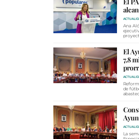
El PA
alcan
ACTUALI
Ana Aló
ejecuti
proyec
El Ay
7,8 m
pror
ACTUALI
Reforma
de fútb
abastec
Const
Ayun
ACTUALI
La sema
Especia