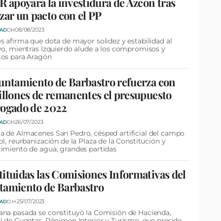
R apoyará la investidura de Azcón tras
zar un pacto con el PP
08/08/2023
DAD
DH
s afirma que dota de mayor solidez y estabilidad al
vo, mientras Izquierdo alude a los compromisos y
tos para Aragón
untamiento de Barbastro refuerza con
illones de remanentes el presupuesto
rogado de 2022
26/07/2023
DAD
DH
 de Almacenes San Pedro, césped artificial del campo
ol, reurbanización de la Plaza de la Constitución y
imiento de agua, grandes partidas
ituidas las Comisiones Informativas del
tamiento de Barbastro
25/07/2023
DAD
D.H.
na pasada se constituyó la Comisión de Hacienda,
l de Cuentas, Régimen Interior y Turismo, que preside