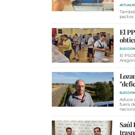
ACTUALI
También
pactos
El PP
obtie
ELECCION
El PSOE
Aragón
Lozan
"defi
ELECCION
Aduce q
fuera d
naciona
Saúl 
trasp