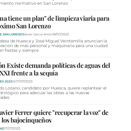
miento normativo en San Lorenzo
na tiene un plan" de limpieza viaria para
óximo San Lorenzo
18/07/2023
DE SAN LORENZO
Javier García Antón
ldesa de Huesca y José Miguel Veintemilla anuncian la
ración de más personal y maquinaria para una ciudad
en fiestas y siempre
n Existe demanda políticas de aguas del
 XXI frente a la sequía
17/07/2023
ES 2023
DH
o Lozano, candidato por Huesca, quiere replantear el
drológico para adecuar las obras a las nuevas
dades
Javier Ferrer quiere "recuperar la voz" de
 los bajocinqueños
17/07/2023
DAD