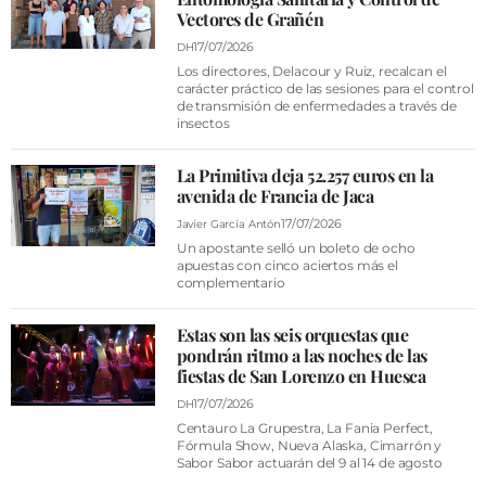
Vectores de Grañén
17/07/2026
DH
Los directores, Delacour y Ruiz, recalcan el
carácter práctico de las sesiones para el control
de transmisión de enfermedades a través de
insectos
La Primitiva deja 52.257 euros en la
avenida de Francia de Jaca
17/07/2026
Javier García Antón
Un apostante selló un boleto de ocho
apuestas con cinco aciertos más el
complementario
Estas son las seis orquestas que
pondrán ritmo a las noches de las
fiestas de San Lorenzo en Huesca
17/07/2026
DH
Centauro La Grupestra, La Fania Perfect,
Fórmula Show, Nueva Alaska, Cimarrón y
Sabor Sabor actuarán del 9 al 14 de agosto