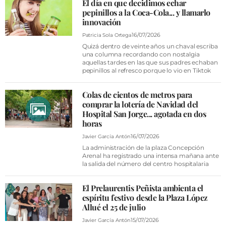
El día en que decidimos echar
pepinillos a la Coca-Cola... y llamarlo
innovación
16/07/2026
Patricia Sola Ortega
Quizá dentro de veinte años un chaval escriba
una columna recordando con nostalgia
aquellas tardes en las que sus padres echaban
pepinillos al refresco porque lo vio en Tiktok
Colas de cientos de metros para
comprar la lotería de Navidad del
Hospital San Jorge... agotada en dos
horas
16/07/2026
Javier García Antón
La administración de la plaza Concepción
Arenal ha registrado una intensa mañana ante
la salida del número del centro hospitalaria
El Prelaurentis Peñista ambienta el
espíritu festivo desde la Plaza López
Allué el 25 de julio
15/07/2026
Javier García Antón