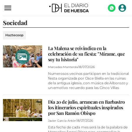
Sociedad
ACTUALIDAD
ECONOMÍA
Haztecoop
TECNOLOGÍA
La Malena se reivindica en la
celebración de su fiesta: "Mírame, que
TURISMO
soy tu historia"
AGROALIMENTACIÓN
18/07/2026
Mercedes Manterola
Numerosos vecinos participan en la tradicional
DEPORTES
fiesta organizada por Osce Biella en las ruinas
de la antigua iglesia, con música de Alborozo y
un emotivo recuerdo para las Cinco Villas
CULTURA
SOCIEDAD
Día 20 de julio, arrancan en Barbastro
los itinerarios espirituales inspirados
OPINIÓN
por San Ramón Obispo
18/07/2026
Javier García Antón
GALERÍAS
Esta fecha de cada mes será la de la palabra de
Monseñor Ángel Pérez para acompañar la