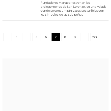
Fundadores Manacor estrenan los
prolegómenos de San Lorenzo, en una velada
donde se consumirán vasos sostenibles con
los símbolos de las seis peñas
1
…
5
6
7
8
9
…
373