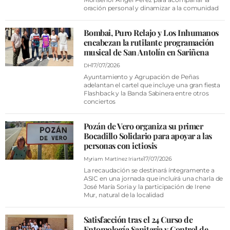
VÍDEOS
oración personal y dinamizar a la comunidad
CONTACTAR
Bombai, Puro Relajo y Los Inhumanos
FIESTAS EN EL ALTO ARAGÓN
encabezan la rutilante programación
musical de San Antolín en Sariñena
FIESTAS DE SAN LORENZO
17/07/2026
DH
AGENDA
Ayuntamiento y Agrupación de Peñas
adelantan el cartel que incluye una gran fiesta
Flashback y la Banda Sabinera entre otros
CARTELERA
conciertos
FARMACIAS
Pozán de Vero organiza su primer
HORÓSCOPO
Bocadillo Solidario para apoyar a las
personas con ictiosis
ESQUELAS
17/07/2026
Myriam Martínez Iriarte
La recaudación se destinará íntegramente a
CLUB DEL AMIGO MILITANTE
ASIC en una jornada que incluirá una charla de
José María Soria y la participación de Irene
Mur, natural de la localidad
INICIAR SESIÓN
Satisfacción tras el 24 Curso de
Entomología Sanitaria y Control de