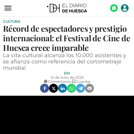
CULTURA
ACTUALIDAD
Récord de espectadores y prestigio
ECONOMÍA
internacional: el Festival de Cine de
TECNOLOGÍA
Huesca crece imparable
La cita cultural alcanza los 10.000 asistentes y
TURISMO
se afianza como referencia del cortometraje
mundial
AGROALIMENTACIÓN
DH
14 de Julio de 2025
DEPORTES
Comentarios
Guardar
CULTURA
SOCIEDAD
OPINIÓN
GALERÍAS