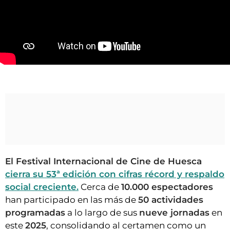
VÍDEOS
CONTACTAR
FIESTAS EN EL ALTO ARAGÓN
FIESTAS DE SAN LORENZO
Así fue el 53 Festival Internacional de Cine de Huesca
AGENDA
CARTELERA
FARMACIAS
HORÓSCOPO
ESQUELAS
El Festival Internacional de Cine de Huesca
cierra su 53ª edición con cifras récord y respaldo
CLUB DEL AMIGO MILITANTE
social creciente.
Cerca de
10.000 espectadores
han participado en las más de
50 actividades
INICIAR SESIÓN
programadas
a lo largo de sus
nueve jornadas
en
este
2025
, consolidando al certamen como un