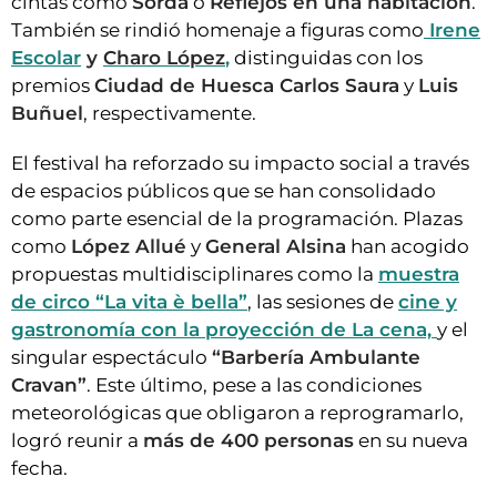
cintas como
Sorda
o
Reflejos en una habitación
.
También se rindió homenaje a figuras como
Irene
Escolar
y
Charo López
,
distinguidas con los
premios
Ciudad de Huesca Carlos Saura
y
Luis
Buñuel
, respectivamente.
El festival ha reforzado su impacto social a través
de espacios públicos que se han consolidado
como parte esencial de la programación. Plazas
como
López Allué
y
General Alsina
han acogido
propuestas multidisciplinares como la
muestra
de circo “La vita è bella”
, las sesiones de
cine y
gastronomía con la proyección de La cena,
y el
singular espectáculo
“Barbería Ambulante
Cravan”
. Este último, pese a las condiciones
meteorológicas que obligaron a reprogramarlo,
logró reunir a
más de 400 personas
en su nueva
fecha.