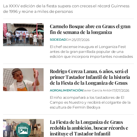
VÍDEOS
La XXXV edición de la fiesta supera con creces el récord Guinness
de 1996 y reúne a miles de personas
CONTACTAR
FIESTAS EN EL ALTO ARAGÓN
Carmelo Bosque abre en Graus el gran
fin de semana de la longaniza
FIESTAS DE SAN LORENZO
25/07/2026
SOCIEDAD
D.H.
AGENDA
El chef oscense inaugura el Longaniza Fest
antes de la gran parrillada popular de una
edición que incorpora importantes novedades
CARTELERA
FARMACIAS
Rodrigo Cereza Lanau, 6 años, será el
primer Tastador Infantil de la historia
HORÓSCOPO
de la Fiesta de la Longaniza de Graus
ESQUELAS
17/07/2026
AGROALIMENTACIÓN
Javier García Antón
El niño acompañará a los tastadores de El
Campo es Nuestro y recibirá el colgante de la
CLUB DEL AMIGO MILITANTE
escultura de Fermín Bedoya
La Fiesta de la Longaniza de Graus
INICIAR SESIÓN
redobla la ambición, buscar récords e
instituye el Tastador Infantil