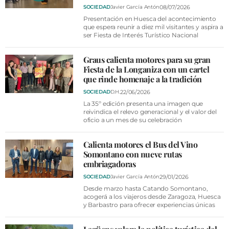
08/07/2026
SOCIEDAD
Javier García Antón
Presentación en Huesca del acontecimiento
que espera reunir a diez mil visitantes y aspira a
ser Fiesta de Interés Turístico Nacional
Graus calienta motores para su gran
Fiesta de la Longaniza con un cartel
que rinde homenaje a la tradición
22/06/2026
SOCIEDAD
D.H.
La 35º edición presenta una imagen que
reivindica el relevo generacional y el valor del
oficio a un mes de su celebración
Calienta motores el Bus del Vino
Somontano con nueve rutas
embriagadoras
29/01/2026
SOCIEDAD
Javier García Antón
Desde marzo hasta Catando Somontano,
acogerá a los viajeros desde Zaragoza, Huesca
y Barbastro para ofrecer experiencias únicas