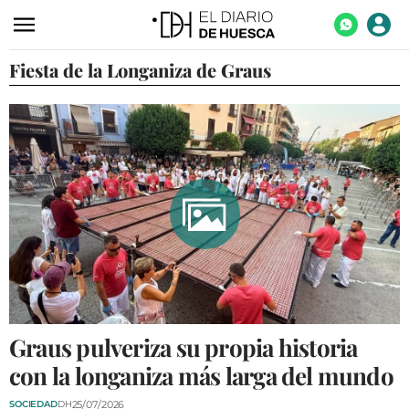
Fiesta de la Longaniza de Graus
ACTUALIDAD
ECONOMÍA
TECNOLOGÍA
TURISMO
AGROALIMENTACIÓN
DEPORTES
CULTURA
SOCIEDAD
Graus pulveriza su propia historia
OPINIÓN
con la longaniza más larga del mundo
GALERÍAS
25/07/2026
SOCIEDAD
DH