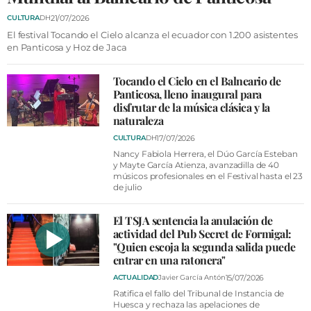
VÍDEOS
21/07/2026
CULTURA
DH
CONTACTAR
El festival Tocando el Cielo alcanza el ecuador con 1.200 asistentes
en Panticosa y Hoz de Jaca
FIESTAS EN EL ALTO ARAGÓN
FIESTAS DE SAN LORENZO
Tocando el Cielo en el Balneario de
Panticosa, lleno inaugural para
AGENDA
disfrutar de la música clásica y la
naturaleza
CARTELERA
17/07/2026
CULTURA
DH
Nancy Fabiola Herrera, el Dúo García Esteban
FARMACIAS
y Mayte García Atienza, avanzadilla de 40
músicos profesionales en el Festival hasta el 23
HORÓSCOPO
de julio
ESQUELAS
El TSJA sentencia la anulación de
actividad del Pub Secret de Formigal:
CLUB DEL AMIGO MILITANTE
"Quien escoja la segunda salida puede
entrar en una ratonera"
INICIAR SESIÓN
15/07/2026
ACTUALIDAD
Javier García Antón
Ratifica el fallo del Tribunal de Instancia de
Huesca y rechaza las apelaciones de