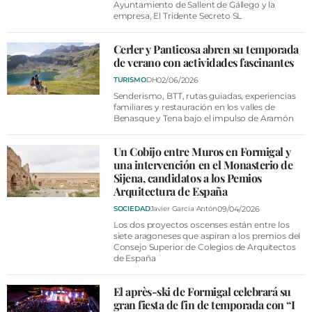
Ayuntamiento de Sallent de Gállego y la
empresa, El Tridente Secreto SL
Cerler y Panticosa abren su temporada
de verano con actividades fascinantes
02/06/2026
TURISMO
DH
Senderismo, BTT, rutas guiadas, experiencias
familiares y restauración en los valles de
Benasque y Tena bajo el impulso de Aramón
Un Cobijo entre Muros en Formigal y
una intervención en el Monasterio de
Sijena, candidatos a los Pemios
Arquitectura de España
09/04/2026
SOCIEDAD
Javier García Antón
Los dos proyectos oscenses están entre los
siete aragoneses que aspiran a los premios del
Consejo Superior de Colegios de Arquitectos
de España
El après-ski de Formigal celebrará su
gran fiesta de fin de temporada con “I