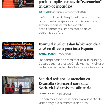
por incumplir normas de "evacuación"
en caso de incendios
07/01/2026
TURISMO
Javier García Antón
La Comunidad de Propietarios presenta ante
la propuesta de ejecución provisional de la
sentencia para cerrar temporal o
definitivamente el bar en sótano de 241
personas de aforo
Formigal y Sallent dan la bienvenida a
2026 en directo para toda España
01/01/2026
ACTUALIDAD
D.H.
Las campanadas de Mediaset para Telecinco y
Cuatro sitúan a la estación de Aramón y el valle
de Tena en el centro de la Nochevieja televisiva
Sanidad refuerza la atención en
Escarrilla y Formigal para una
Nochevieja de máxima afluencia
30/12/2025
ACTUALIDAD
D.H.
El operativo especial responde al aumento de
visitantes y a la retransmisión de las