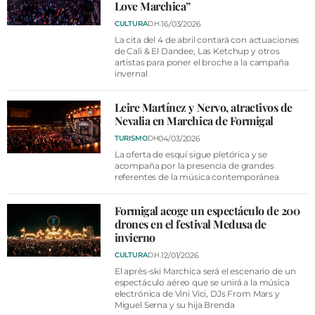
Love Marchica”
16/03/2026
CULTURA
D.H.
La cita del 4 de abril contará con actuaciones
de Cali & El Dandee, Las Ketchup y otros
artistas para poner el broche a la campaña
invernal
Leire Martínez y Nervo, atractivos de
Nevalia en Marchica de Formigal
04/03/2026
TURISMO
DH
La oferta de esquí sigue pletórica y se
acompaña por la presencia de grandes
referentes de la música contemporánea
Formigal acoge un espectáculo de 200
drones en el festival Medusa de
invierno
12/01/2026
CULTURA
D.H.
El après-ski Marchica será el escenario de un
espectáculo aéreo que se unirá a la música
electrónica de Vini Vici, DJs From Mars y
Miguel Serna y su hija Brenda