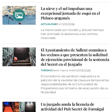
La nieve y el sol impulsan una
excepcional jornada de esquí en el
Pirineo aragonés
11/01/2026
ACTUALIDAD
D.H.
La nieve caída con Goretti y el buen tiempo
han animado la asistencia a los centros
invernales
El Ayuntamiento de Sallent conmina a
los vecinos a que presenten la solicitud
de ejecución provisional de la sentencia
del Secret en el Juzgado
07/01/2026
TURISMO
Javier García Antón
El consistorio recuerda en respuesta a la
petición de la cautelar de clausura temporal las
responsabilidades de la Comunidad de
Propietarios por el tramo de evacuación de su
titularidad
Un juzgado anula la licencia de
actividad del Pub Secret de Formigal