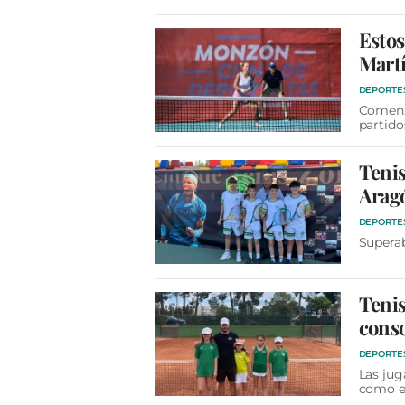
Estos
Mart
DEPORTE
Comenzó
partido
Tenis
Aragó
DEPORTE
Superab
Teni
conso
DEPORTE
Las jug
como e