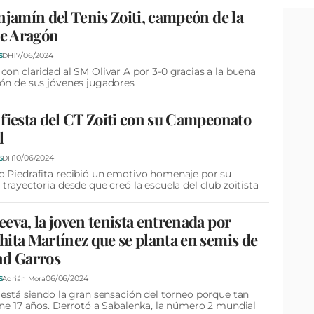
njamín del Tenis Zoiti, campeón de la
de Aragón
17/06/2024
S
DH
con claridad al SM Olivar A por 3-0 gracias a la buena
ón de sus jóvenes jugadores
fiesta del CT Zoiti con su Campeonato
l
10/06/2024
S
DH
 Piedrafita recibió un emotivo homenaje por su
 trayectoria desde que creó la escuela del club zoitista
eva, la joven tenista entrenada por
ita Martínez que se planta en semis de
nd Garros
06/06/2024
S
Adrián Mora
 está siendo la gran sensación del torneo porque tan
ene 17 años. Derrotó a Sabalenka, la número 2 mundial