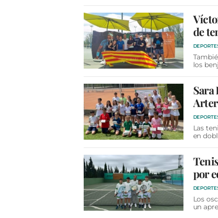
Vícto
de te
DEPORTE
También
los ben
Sara 
Arte
DEPORTE
Las ten
en dobl
Tenis
por e
DEPORTE
Los osc
un apre