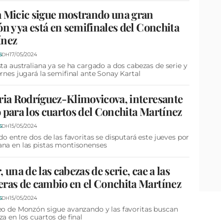
 Micic sigue mostrando una gran
ón y ya está en semifinales del Conchita
ínez
17/05/2024
S
DH
sta australiana ya se ha cargado a dos cabezas de serie y
ernes jugará la semifinal ante Sonay Kartal
ria Rodríguez-Klimovicova, interesante
 para los cuartos del Conchita Martínez
15/05/2024
S
DH
ido entre dos de las favoritas se disputará este jueves por
na en las pistas montisonenses
, una de las cabezas de serie, cae a las
ras de cambio en el Conchita Martínez
15/05/2024
S
DH
eo de Monzón sigue avanzando y las favoritas buscan
za en los cuartos de final