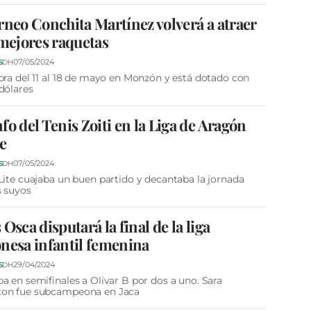
rneo Conchita Martínez volverá a atraer
 mejores raquetas
07/05/2024
S
DH
bra del 11 al 18 de mayo en Monzón y está dotado con
dólares
fo del Tenis Zoiti en la Liga de Aragón
e
07/05/2024
S
DH
Lite cuajaba un buen partido y decantaba la jornada
s suyos
 Osca disputará la final de la liga
nesa infantil femenina
29/04/2024
S
DH
a en semifinales a Olivar B por dos a uno. Sara
on fue subcampeona en Jaca