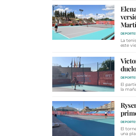
Elena
versi
Mart
DEPORTE
La teni
este vi
Victo
duelo
DEPORTE
El part
la maña
Ryser
prime
DEPORTE
El torn
una pla