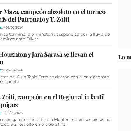
r Maza, campeón absoluto en el torneo
nis del Patronato y T. Zoiti
02/06/2024
S
DH
 se terminó la eliminatoria suspendida por la lluvia de
jamines ante Olivar
Houghton y Jara Sarasa se llevan el
Lo m
ro
27/05/2024
S
DH
istas del Club Tenis Osca se alzaron con el campeonato
es cadete
 Zoiti, campeón en el Regional infantil
quipos
20/05/2024
S
DH
enses ganaron en la final a Montecanal en sus pistas por
tado 3-2 resuelto en el doble final