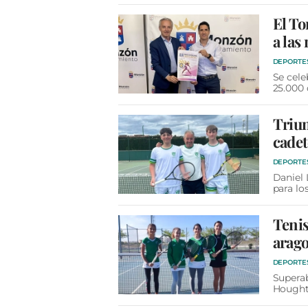
El To
a las
DEPORTE
Se cele
25.000 
Triun
cadet
DEPORTE
Daniel 
para lo
Tenis
arago
DEPORTE
Superab
Hought