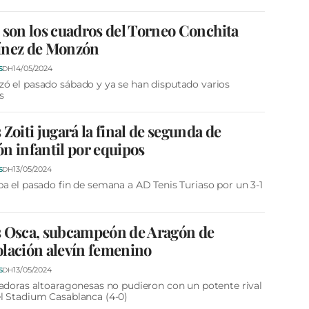
 son los cuadros del Torneo Conchita
ínez de Monzón
14/05/2024
S
DH
 el pasado sábado y ya se han disputado varios
s
 Zoiti jugará la final de segunda de
n infantil por equipos
13/05/2024
S
DH
a el pasado fin de semana a AD Tenis Turiaso por un 3-1
s Osca, subcampeón de Aragón de
lación alevín femenino
13/05/2024
S
DH
adoras altoaragonesas no pudieron con un potente rival
l Stadium Casablanca (4-0)