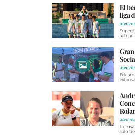
El be
liga 
DEPORTE
Superó 
actuaci
Gran 
Socia
DEPORTE
Eduardo
extensa
Andre
Conch
Rola
DEPORTE
La rusa
sólo ti