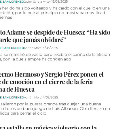
15/08/2025
DE SAN LORENZO
Javier García Antón
n herido ha sido volteado y ha caído con el cuello en una
sición, por lo que al principio no mostraba movilidad
piernas
ito Adame se despide de Huesca: “Ha sido
arde que jamás olvidaré”
14/08/2025
DE SAN LORENZO
Adrián Mora
ca se marchó de vacío pero recibió el cariño de la afición
, con la que siempre ha congeniado
ermo Hermoso y Sergio Pérez ponen el
 de emoción en el cierre de la feria
na de Huesca
14/08/2025
DE SAN LORENZO
Adrián Mora
alieron por la puerta grande tras cuajar una buena
on toros de buen juego de Luis Albarrán. Otro llenazo en
didos para cerrar el ciclo
a estalla en música y jolgorio con la