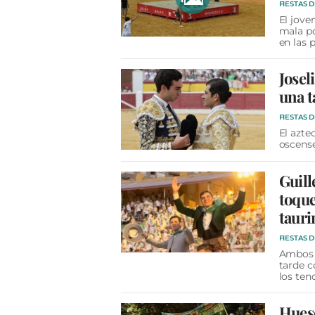
FIESTAS 
El jove
mala po
en las 
Josel
una t
FIESTAS 
El azte
oscense
Guill
toque
tauri
FIESTAS 
Ambos s
tarde c
los ten
Huesc