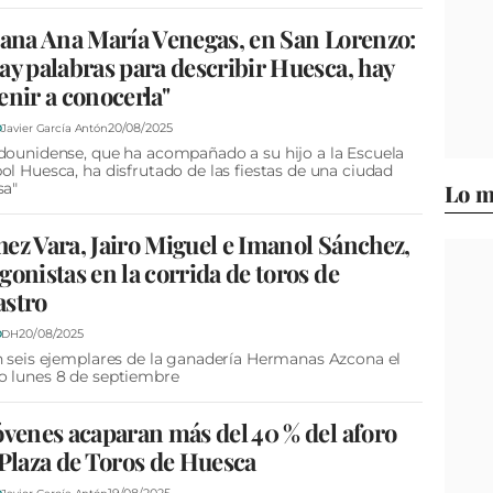
jana Ana María Venegas, en San Lorenzo:
ay palabras para describir Huesca, hay
enir a conocerla"
20/08/2025
D
Javier García Antón
dounidense, que ha acompañado a su hijo a la Escuela
ol Huesca, ha disfrutado de las fiestas de una ciudad
sa"
Lo m
ez Vara, Jairo Miguel e Imanol Sánchez,
gonistas en la corrida de toros de
astro
20/08/2025
D
DH
n seis ejemplares de la ganadería Hermanas Azcona el
o lunes 8 de septiembre
óvenes acaparan más del 40 % del aforo
 Plaza de Toros de Huesca