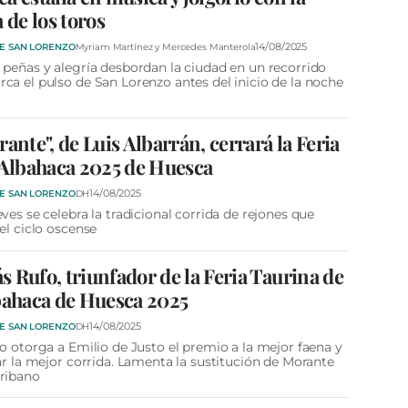
a de los toros
14/08/2025
DE SAN LORENZO
Myriam Martínez y Mercedes Manterola
 peñas y alegría desbordan la ciudad en un recorrido
ca el pulso de San Lorenzo antes del inicio de la noche
rante", de Luis Albarrán, cerrará la Feria
 Albahaca 2025 de Huesca
14/08/2025
DE SAN LORENZO
DH
eves se celebra la tradicional corrida de rejones que
 el ciclo oscense
 Rufo, triunfador de la Feria Taurina de
bahaca de Huesca 2025
14/08/2025
DE SAN LORENZO
DH
do otorga a Emilio de Justo el premio a la mejor faena y
lar la mejor corrida. Lamenta la sustitución de Morante
ribano