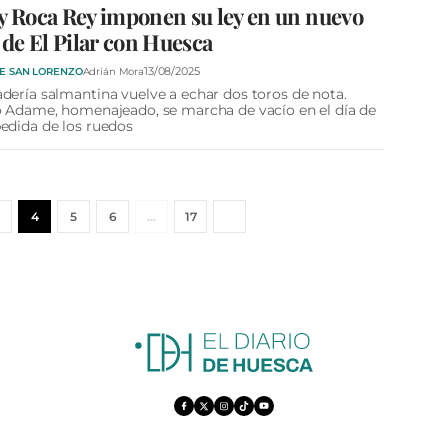
y Roca Rey imponen su ley en un nuevo
o de El Pilar con Huesca
13/08/2025
DE SAN LORENZO
Adrián Mora
dería salmantina vuelve a echar dos toros de nota.
o Adame, homenajeado, se marcha de vacío en el día de
edida de los ruedos
4
5
6
…
17