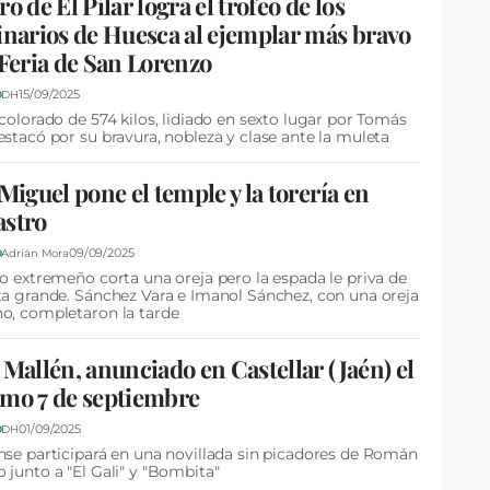
ro de El Pilar logra el trofeo de los
inarios de Huesca al ejemplar más bravo
 Feria de San Lorenzo
15/09/2025
D
DH
 colorado de 574 kilos, lidiado en sexto lugar por Tomás
estacó por su bravura, nobleza y clase ante la muleta
 Miguel pone el temple y la torería en
astro
09/09/2025
D
Adrián Mora
ro extremeño corta una oreja pero la espada le priva de
ta grande. Sánchez Vara e Imanol Sánchez, con una oreja
o, completaron la tarde
 Mallén, anunciado en Castellar (Jaén) el
mo 7 de septiembre
01/09/2025
D
DH
nse participará en una novillada sin picadores de Román
 junto a "El Gali" y "Bombita"