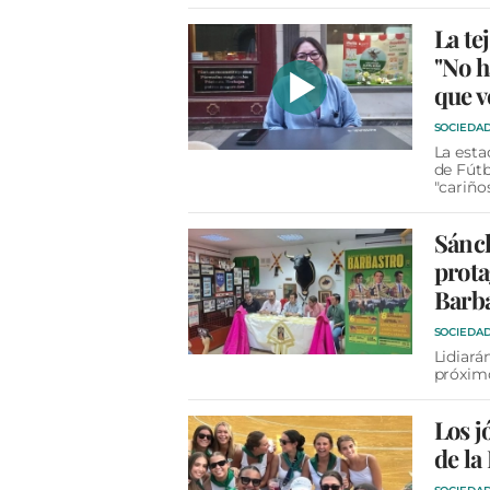
La te
"No h
que v
SOCIEDA
La esta
de Fútb
"cariño
Sánch
prota
Barb
SOCIEDA
Lidiará
próxim
Los j
de la