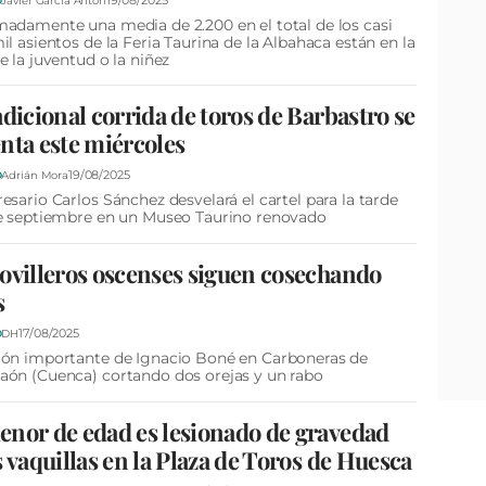
19/08/2025
D
Javier García Antón
adamente una media de 2.200 en el total de los casi
il asientos de la Feria Taurina de la Albahaca están en la
e la juventud o la niñez
adicional corrida de toros de Barbastro se
nta este miércoles
19/08/2025
D
Adrián Mora
esario Carlos Sánchez desvelará el cartel para la tarde
e septiembre en un Museo Taurino renovado
ovilleros oscenses siguen cosechando
s
17/08/2025
D
DH
ión importante de Ignacio Boné en Carboneras de
ón (Cuenca) cortando dos orejas y un rabo
nor de edad es lesionado de gravedad
s vaquillas en la Plaza de Toros de Huesca