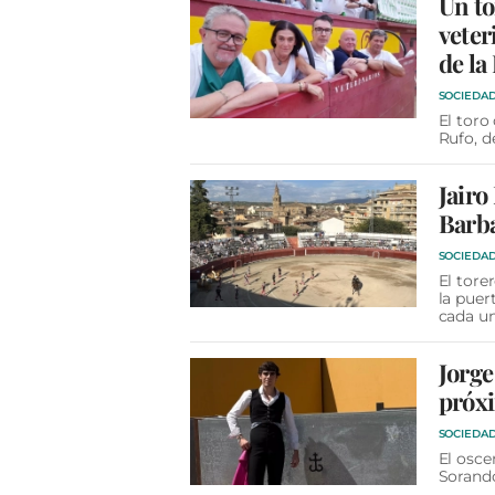
Un to
veter
de la
SOCIEDA
El toro
Rufo, d
Jairo
Barb
SOCIEDA
El tore
la puer
cada un
Jorge
próxi
SOCIEDA
El osce
Sorando