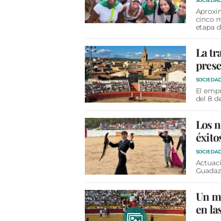
SOCIEDA
Aproxim
cinco m
etapa d
La tr
prese
SOCIEDA
El empr
del 8 d
Los n
éxito
SOCIEDA
Actuac
Guadaza
Un me
en la