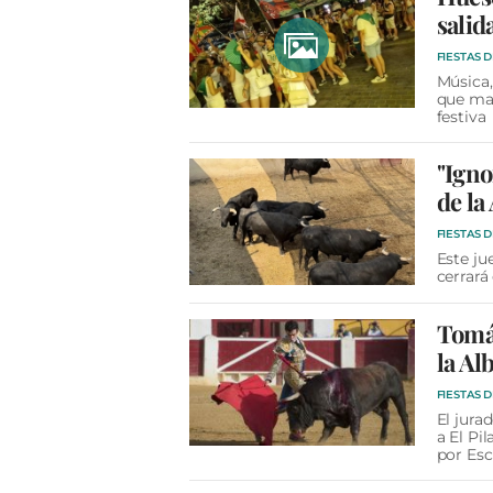
salid
FIESTAS 
Música,
que mar
festiva
"Igno
de la
FIESTAS 
Este ju
cerrará
Tomás
la Al
FIESTAS 
El jura
a El Pi
por Esc