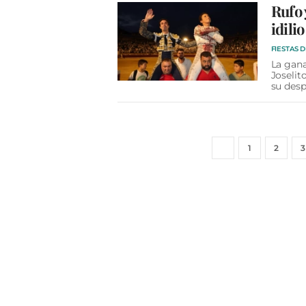
Rufo 
idili
FIESTAS 
La gana
Joselit
su desp
1
2
3