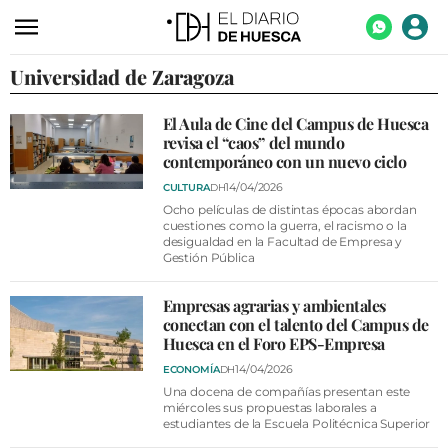
Universidad de Zaragoza
ACTUALIDAD
ECONOMÍA
El Aula de Cine del Campus de Huesca
revisa el “caos” del mundo
TECNOLOGÍA
contemporáneo con un nuevo ciclo
TURISMO
14/04/2026
CULTURA
DH
Ocho películas de distintas épocas abordan
AGROALIMENTACIÓN
cuestiones como la guerra, el racismo o la
desigualdad en la Facultad de Empresa y
Gestión Pública
DEPORTES
CULTURA
Empresas agrarias y ambientales
conectan con el talento del Campus de
SOCIEDAD
Huesca en el Foro EPS-Empresa
14/04/2026
ECONOMÍA
DH
OPINIÓN
Una docena de compañías presentan este
miércoles sus propuestas laborales a
GALERÍAS
estudiantes de la Escuela Politécnica Superior