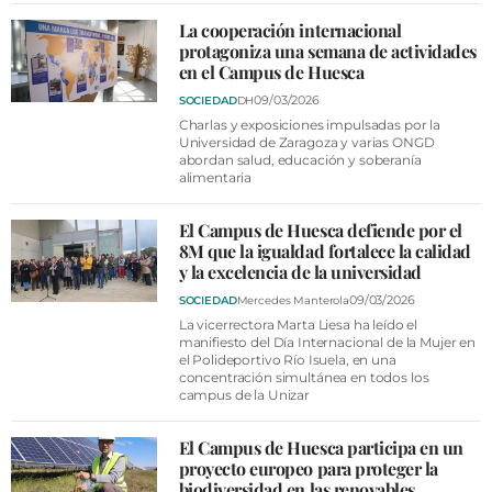
La cooperación internacional
protagoniza una semana de actividades
en el Campus de Huesca
09/03/2026
SOCIEDAD
DH
Charlas y exposiciones impulsadas por la
Universidad de Zaragoza y varias ONGD
abordan salud, educación y soberanía
alimentaria
El Campus de Huesca defiende por el
8M que la igualdad fortalece la calidad
y la excelencia de la universidad
09/03/2026
SOCIEDAD
Mercedes Manterola
La vicerrectora Marta Liesa ha leído el
manifiesto del Día Internacional de la Mujer en
el Polideportivo Río Isuela, en una
concentración simultánea en todos los
campus de la Unizar
El Campus de Huesca participa en un
proyecto europeo para proteger la
biodiversidad en las renovables