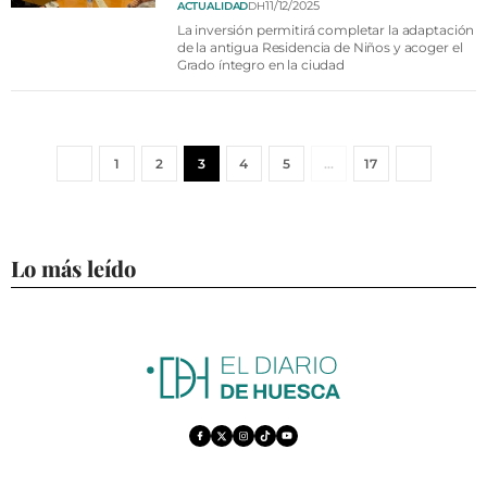
11/12/2025
ACTUALIDAD
DH
La inversión permitirá completar la adaptación
de la antigua Residencia de Niños y acoger el
Grado íntegro en la ciudad
1
2
3
4
5
…
17
Lo más leído