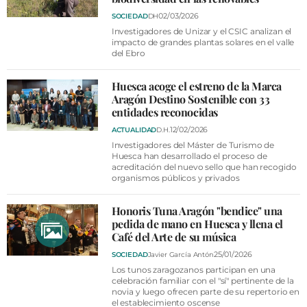
02/03/2026
SOCIEDAD
DH
Investigadores de Unizar y el CSIC analizan el
impacto de grandes plantas solares en el valle
del Ebro
Huesca acoge el estreno de la Marca
Aragón Destino Sostenible con 33
entidades reconocidas
12/02/2026
ACTUALIDAD
D.H.
Investigadores del Máster de Turismo de
Huesca han desarrollado el proceso de
acreditación del nuevo sello que han recogido
organismos públicos y privados
Honoris Tuna Aragón "bendice" una
pedida de mano en Huesca y llena el
Café del Arte de su música
25/01/2026
SOCIEDAD
Javier García Antón
Los tunos zaragozanos participan en una
celebración familiar con el "sí" pertinente de la
novia y luego ofrecen parte de su repertorio en
el establecimiento oscense