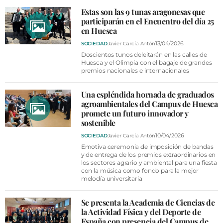
VÍDEOS
Estas son las 9 tunas aragonesas que
CONTACTAR
participarán en el Encuentro del día 25
en Huesca
FIESTAS EN EL ALTO ARAGÓN
13/04/2026
SOCIEDAD
Javier García Antón
Doscientos tunos deleitarán en las calles de
FIESTAS DE SAN LORENZO
Huesca y el Olimpia con el bagaje de grandes
premios nacionales e internacionales
AGENDA
CARTELERA
Una espléndida hornada de graduados
agroambientales del Campus de Huesca
FARMACIAS
promete un futuro innovador y
sostenible
HORÓSCOPO
10/04/2026
SOCIEDAD
Javier García Antón
Emotiva ceremonia de imposición de bandas
ESQUELAS
y de entrega de los premios extraordinarios en
los sectores agrario y ambiental para una fiesta
con la música como fondo para la mejor
CLUB DEL AMIGO MILITANTE
melodía universitaria
INICIAR SESIÓN
Se presenta la Academia de Ciencias de
la Actividad Física y del Deporte de
España con presencia del Campus de