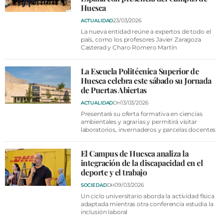
Huesca
23/03/2026
ACTUALIDAD
La nueva entidad reúne a expertos de todo el
país, como los profesores Javier Zaragoza
Casterad y Charo Romero Martín
La Escuela Politécnica Superior de
Huesca celebra este sábado su Jornada
de Puertas Abiertas
13/03/2026
ACTUALIDAD
DH
Presentará su oferta formativa en ciencias
ambientales y agrarias y permitirá visitar
laboratorios, invernaderos y parcelas docentes
El Campus de Huesca analiza la
integración de la discapacidad en el
deporte y el trabajo
09/03/2026
SOCIEDAD
DH
Un ciclo universitario aborda la actividad física
adaptada mientras otra conferencia estudia la
inclusión laboral