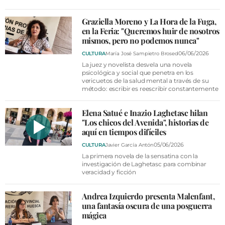
VÍDEOS
CONTACTAR
Graziella Moreno y La Hora de la Fuga,
en la Feria: "Queremos huir de nosotros
FIESTAS EN EL ALTO ARAGÓN
mismos, pero no podemos nunca"
06/06/2026
CULTURA
María José Sampietro Brosed
FIESTAS DE SAN LORENZO
La juez y novelista desvela una novela
psicológica y social que penetra en los
AGENDA
vericuetos de la salud mental a través de su
método: escribir es reescribir constantemente
CARTELERA
FARMACIAS
Elena Satué e Inazio Laghetasc hilan
"Los chicos del Avenida", historias de
HORÓSCOPO
aquí en tiempos difíciles
05/06/2026
CULTURA
Javier García Antón
ESQUELAS
La primera novela de la sensatina con la
investigación de Laghetasc para combinar
veracidad y ficción
CLUB DEL AMIGO MILITANTE
Andrea Izquierdo presenta Malenfant,
INICIAR SESIÓN
una fantasía oscura de una posguerra
mágica