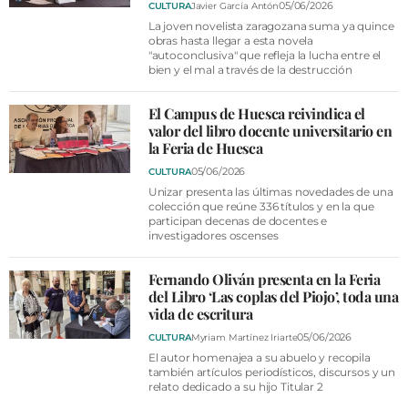
05/06/2026
CULTURA
Javier García Antón
La joven novelista zaragozana suma ya quince
obras hasta llegar a esta novela
"autoconclusiva" que refleja la lucha entre el
bien y el mal a través de la destrucción
El Campus de Huesca reivindica el
valor del libro docente universitario en
la Feria de Huesca
05/06/2026
CULTURA
Unizar presenta las últimas novedades de una
colección que reúne 336 títulos y en la que
participan decenas de docentes e
investigadores oscenses
Fernando Oliván presenta en la Feria
del Libro ‘Las coplas del Piojo’, toda una
vida de escritura
05/06/2026
CULTURA
Myriam Martínez Iriarte
El autor homenajea a su abuelo y recopila
también artículos periodísticos, discursos y un
relato dedicado a su hijo Titular 2