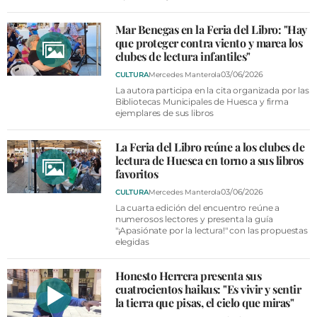
Mar Benegas en la Feria del Libro: "Hay
que proteger contra viento y marea los
clubes de lectura infantiles"
03/06/2026
CULTURA
Mercedes Manterola
La autora participa en la cita organizada por las
Bibliotecas Municipales de Huesca y firma
ejemplares de sus libros
La Feria del Libro reúne a los clubes de
lectura de Huesca en torno a sus libros
favoritos
03/06/2026
CULTURA
Mercedes Manterola
La cuarta edición del encuentro reúne a
numerosos lectores y presenta la guía
"¡Apasiónate por la lectura!" con las propuestas
elegidas
Honesto Herrera presenta sus
cuatrocientos haikus: "Es vivir y sentir
la tierra que pisas, el cielo que miras"