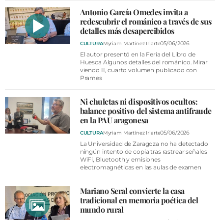
Antonio García Omedes invita a
redescubrir el románico a través de sus
detalles más desapercibidos
05/06/2026
CULTURA
Myriam Martínez Iriarte
El autor presentó en la Feria del Libro de
Huesca Algunos detalles del románico. Mirar
viendo II, cuarto volumen publicado con
Prames
Ni chuletas ni dispositivos ocultos:
balance positivo del sistema antifraude
en la PAU aragonesa
05/06/2026
CULTURA
Myriam Martínez Iriarte
La Universidad de Zaragoza no ha detectado
ningún intento de copia tras rastrear señales
WiFi, Bluetooth y emisiones
electromagnéticas en las aulas de examen
Mariano Seral convierte la casa
tradicional en memoria poética del
mundo rural