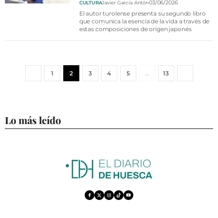
03/06/2026
CULTURA
Javier García Antón
El autor turolense presenta su segundo libro
que comunica la esencia de la vida a través de
estas composiciones de origen japonés
1
2
3
4
5
…
13
Lo más leído