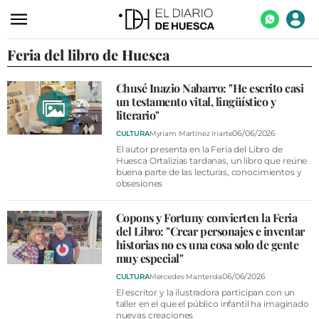
Feria del libro de Huesca
ACTUALIDAD
ECONOMÍA
Chusé Inazio Nabarro: "He escrito casi
un testamento vital, lingüístico y
TECNOLOGÍA
literario"
TURISMO
06/06/2026
CULTURA
Myriam Martínez Iriarte
El autor presenta en la Feria del Libro de
AGROALIMENTACIÓN
Huesca Ortalizias tardanas, un libro que reúne
buena parte de las lecturas, conocimientos y
obsesiones
DEPORTES
CULTURA
Copons y Fortuny convierten la Feria
del Libro: "Crear personajes e inventar
SOCIEDAD
historias no es una cosa solo de gente
muy especial"
OPINIÓN
06/06/2026
CULTURA
Mercedes Manterola
GALERÍAS
El escritor y la ilustradora participan con un
taller en el que el público infantil ha imaginado
nuevas creaciones