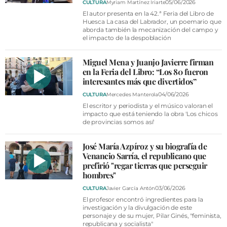
05/06/2026
CULTURA
Myriam Martínez Iriarte
El autor presenta en la 42.ª Feria del Libro de
Huesca La casa del Labrador, un poemario que
aborda también la mecanización del campo y
el impacto de la despoblación
Miguel Mena y Juanjo Javierre firman
en la Feria del Libro: “Los 80 fueron
interesantes más que divertidos”
04/06/2026
CULTURA
Mercedes Manterola
El escritor y periodista y el músico valoran el
impacto que está teniendo la obra 'Los chicos
de provincias somos así'
José María Azpíroz y su biografía de
Venancio Sarría, el republicano que
prefirió "regar tierras que perseguir
hombres"
03/06/2026
CULTURA
Javier García Antón
El profesor encontró ingredientes para la
investigación y la divulgación de este
personaje y de su mujer, Pilar Ginés, "feminista,
republicana y socialista"