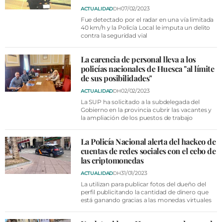
07/02/2023
ACTUALIDAD
DH
Fue detectado por el radar en una vía limitada
40 km/h y la Policía Local le imputa un delito
contra la seguridad vial
La carencia de personal lleva a los
policías nacionales de Huesca "al límite
de sus posibilidades"
02/02/2023
ACTUALIDAD
DH
La SUP ha solicitado a la subdelegada del
Gobierno en la provincia cubrir las vacantes y
la ampliación de los puestos de trabajo
La Policía Nacional alerta del hackeo de
cuentas de redes sociales con el cebo de
las criptomonedas
31/01/2023
ACTUALIDAD
DH
La utilizan para publicar fotos del dueño del
perfil publicitando la cantidad de dinero que
está ganando gracias a las monedas virtuales