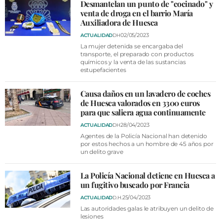
VÍDEOS
Desmantelan un punto de "cocinado" y
venta de droga en el barrio María
CONTACTAR
Auxiliadora de Huesca
02/05/2023
ACTUALIDAD
DH
FIESTAS EN EL ALTO ARAGÓN
La mujer detenida se encargaba del
transporte, el preparado con productos
FIESTAS DE SAN LORENZO
químicos y la venta de las sustancias
estupefacientes
AGENDA
CARTELERA
Causa daños en un lavadero de coches
de Huesca valorados en 3300 euros
FARMACIAS
para que saliera agua continuamente
28/04/2023
ACTUALIDAD
DH
HORÓSCOPO
Agentes de la Policía Nacional han detenido
por estos hechos a un hombre de 45 años por
ESQUELAS
un delito grave
CLUB DEL AMIGO MILITANTE
La Policía Nacional detiene en Huesca a
un fugitivo buscado por Francia
INICIAR SESIÓN
25/04/2023
ACTUALIDAD
D.H.
Las autoridades galas le atribuyen un delito de
lesiones