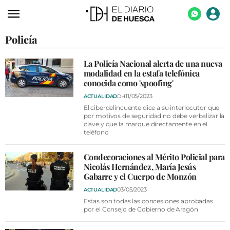
Policía
ACTUALIDAD
ECONOMÍA
La Policía Nacional alerta de una nueva
modalidad en la estafa telefónica
TECNOLOGÍA
conocida como 'spoofing'
TURISMO
11/05/2023
ACTUALIDAD
DH
El ciberdelincuente dice a su interlocutor que
AGROALIMENTACIÓN
por motivos de seguridad no debe verbalizar la
clave y que la marque directamente en el
teléfono
DEPORTES
CULTURA
Condecoraciones al Mérito Policial para
Nicolás Hernández, María Jesús
SOCIEDAD
Gabarre y el Cuerpo de Monzón
03/05/2023
ACTUALIDAD
OPINIÓN
Estas son todas las concesiones aprobadas
por el Consejo de Gobierno de Aragón
GALERÍAS