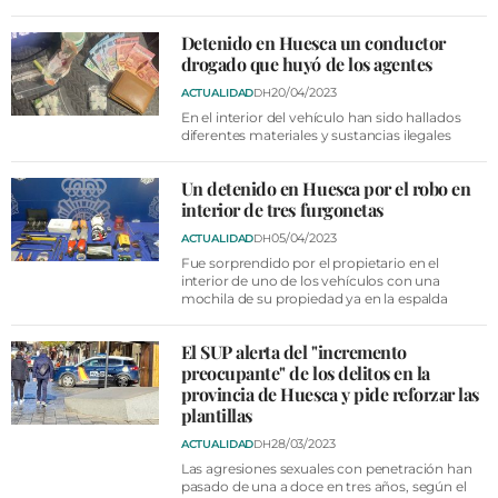
Detenido en Huesca un conductor
drogado que huyó de los agentes
20/04/2023
ACTUALIDAD
DH
En el interior del vehículo han sido hallados
diferentes materiales y sustancias ilegales
Un detenido en Huesca por el robo en
interior de tres furgonetas
05/04/2023
ACTUALIDAD
DH
Fue sorprendido por el propietario en el
interior de uno de los vehículos con una
mochila de su propiedad ya en la espalda
El SUP alerta del "incremento
preocupante" de los delitos en la
provincia de Huesca y pide reforzar las
plantillas
28/03/2023
ACTUALIDAD
DH
Las agresiones sexuales con penetración han
pasado de una a doce en tres años, según el