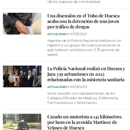
último balance de criminalidad
Una discusión en el Tubo de Huesca
acaba con la detención de una joven
por tráfico de drogas
17/03/2023
ACTUALIDAD
DH
Agentes de la Policía Nacional realizaron un
registro a un grupo de cuatro jóvenes en el
que hallaron una bolsa con 7,75 gramos de
speed
La Policía Nacional realizó en Huesca y
Jaca 339 actuaciones en 2022
relacionadas con la asistencia sanitaria
10/03/2023
ACTUALIDAD
DH
Se ha reunido con representantes de los
Colegios Oficiales de Médicos, Enfermería,
Farmacéuticos y Veterinarios
Cazado un motorista a 145 kilómetros
por hora en la avenida Martínez de
Velasco de Huesca