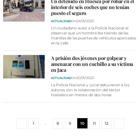
Un detenido en Huesca por robar en el
interior de seis coches que no tenían
puesto el seguro
24/01/2023
ACTUALIDAD
DH
Un ciudadano avisó a la Policía Nacional al
observar que un hombre iba tirando de las
manillas de las puertas de vehículos aparcados
en la calle
A prisión dos jóvenes por golpear y
amenazar con un cuchillo a su víctima
en Jaca
20/01/2023
ACTUALIDAD
DH
La Policía Nacional y Local detuvieron a los
autores con la colaboración del sector
hostelero en menos de dos horas
1
…
8
9
10
11
12