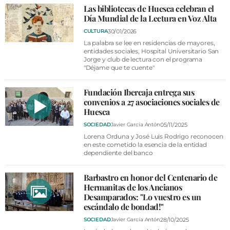
Las bibliotecas de Huesca celebran el
Día Mundial de la Lectura en Voz Alta
30/01/2026
CULTURA
La palabra se lee en residencias de mayores,
entidades sociales, Hospital Universitario San
Jorge y club de lectura con el programa
"Déjame que te cuente"
Fundación Ibercaja entrega sus
convenios a 27 asociaciones sociales de
Huesca
05/11/2025
SOCIEDAD
Javier García Antón
Lorena Orduna y José Luis Rodrigo reconocen
en este cometido la esencia de la entidad
dependiente del banco
Barbastro en honor del Centenario de
Hermanitas de los Ancianos
Desamparados: "Lo vuestro es un
escándalo de bondad!"
28/10/2025
SOCIEDAD
Javier García Antón