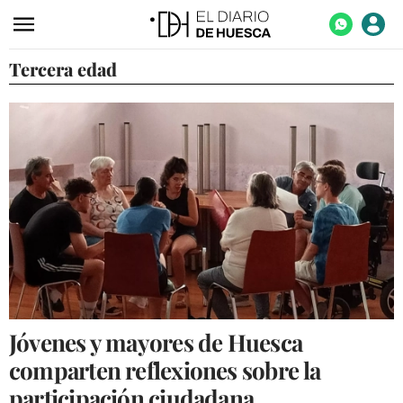
Tercera edad
ACTUALIDAD
ECONOMÍA
TECNOLOGÍA
TURISMO
AGROALIMENTACIÓN
DEPORTES
CULTURA
SOCIEDAD
Jóvenes y mayores de Huesca
OPINIÓN
comparten reflexiones sobre la
GALERÍAS
participación ciudadana