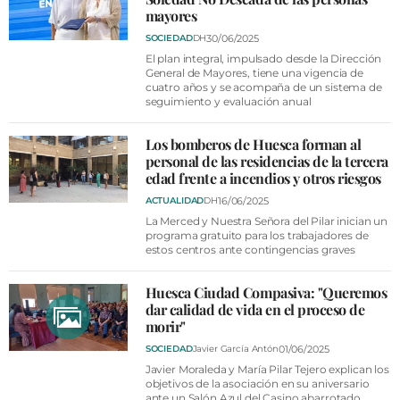
mayores
30/06/2025
SOCIEDAD
DH
El plan integral, impulsado desde la Dirección
General de Mayores, tiene una vigencia de
cuatro años y se acompaña de un sistema de
seguimiento y evaluación anual
Los bomberos de Huesca forman al
personal de las residencias de la tercera
edad frente a incendios y otros riesgos
16/06/2025
ACTUALIDAD
DH
La Merced y Nuestra Señora del Pilar inician un
programa gratuito para los trabajadores de
estos centros ante contingencias graves
Huesca Ciudad Compasiva: "Queremos
dar calidad de vida en el proceso de
morir"
01/06/2025
SOCIEDAD
Javier García Antón
Javier Moraleda y María Pilar Tejero explican los
objetivos de la asociación en su aniversario
ante un Salón Azul del Casino abarrotado