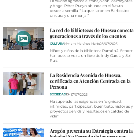
La ciudad agradece el trabajo con los mayores
y Ángel Pérez Pueyo abunda en el futuro
desde la semilla: "¡La que liaron en Barbastro
un cura y una monja!"
La red de bibliotecas de Huesca conecta
generaciones a través de los cuentos
28/07/2025
CULTURA
Myriam Martínez Iriarte
Niños y niñas de la biblioteca Ramón J. Sender
han puesto voz a un libro de Indy García y Sol
Ruiz
La Residencia Avenida de Huesca,
certificada en Atención Centrada en la
Persona
17/07/2025
SOCIEDAD
DH
Ha superado las exigencias en "dignidad,
intimidad, participación, buen trato, historias y
proyectos de vida y resultados en calidad de
vida"
Aragón presenta su Estrategia contra la
Soledad No Deseada de las personas