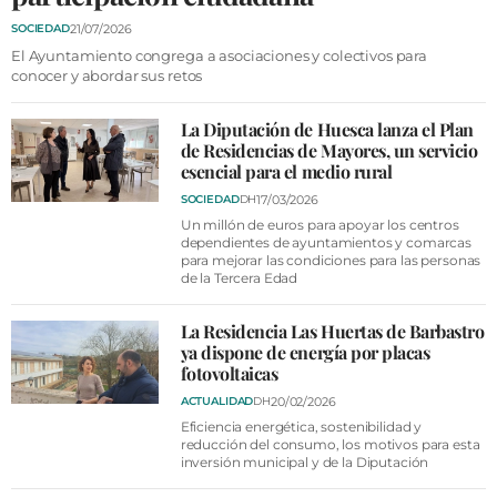
VÍDEOS
21/07/2026
SOCIEDAD
CONTACTAR
El Ayuntamiento congrega a asociaciones y colectivos para
conocer y abordar sus retos
AGENDA
CARTELERA
La Diputación de Huesca lanza el Plan
de Residencias de Mayores, un servicio
FARMACIAS
esencial para el medio rural
17/03/2026
SOCIEDAD
DH
HORÓSCOPO
Un millón de euros para apoyar los centros
dependientes de ayuntamientos y comarcas
ESQUELAS
para mejorar las condiciones para las personas
de la Tercera Edad
CLUB DEL AMIGO MILITANTE
La Residencia Las Huertas de Barbastro
ya dispone de energía por placas
INICIAR SESIÓN
fotovoltaicas
20/02/2026
ACTUALIDAD
DH
Eficiencia energética, sostenibilidad y
reducción del consumo, los motivos para esta
inversión municipal y de la Diputación