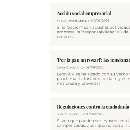
Acción social empresarial
10/06/2026
Miguel Ángel Otín Lloro
Si la "acción" son aquellas actividad
empresa, la "responsabilidad" alud
empresa
'Per la pau un rosari': las tensio
09/06/2026
Javier García Antón
León XIV se ha alzado con su Verbo y
proclamar la fortaleza de la fe y el i
misionera y universal
Regulaciones contra la ciudadanía
07/06/2026
José Torres Remírez
Si ven que pueden ser injustos con 
camperizadas, ¿por qué no van a ir 