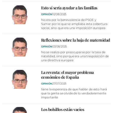
VÍDEOS
Esto sí sería ayudar a las familias
CONTACTAR
10/08/2025
OPINIÓN
AGENDA
No era por la benevolencia de PSOE y
Sumar por lo que se ampliaba esta cobertura
CARTELERA
social, sino que era una imposición europea
FARMACIAS
Reflexiones sobre la baja de maternidad
HORÓSCOPO
03/08/2025
OPINIÓN
No se realiza por preocuparse por la tasa de
ESQUELAS
natalidad, sino porque era una trasposición de
una directiva europea
CLUB DEL AMIGO MILITANTE
La reventa: el mayor problema
económico de España
INICIAR SESIÓN
27/07/2025
OPINIÓN
tiene la esperanza de que hablar de esto hará
que la gente se olvide de lo verdaderamente
importante
Los bolsillos están vacíos