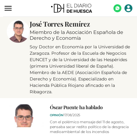
José Torres Remírez
ACTUALIDAD
Miembro de la Asociación Española de
ECONOMÍA
Derecho y Economía
TECNOLOGÍA
Soy Doctor en Economía por la Universidad de
Zaragoza. Profesor de la Escuela de Negocios
TURISMO
EUNCET y de la Universidad de las Hespérides
(primera Universidad liberal de España).
AGROALIMENTACIÓN
Miembro de la AEDE (Asociación Española de
Derecho y Economía). Especializado en
DEPORTES
Hacienda Pública Riojano afincado en la
Ribagorza.
CULTURA
SOCIEDAD
Óscar Puente ha hablado
OPINIÓN
17/08/2025
OPINIÓN
Con el polémico mensaje del 11 de agosto,
GALERÍAS
pensaba sacar redito político de la desgracia
medioambiental de los incendios