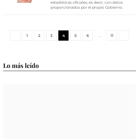
estadísticas oficiales, es decir, con datos
proporcionados por el propio Gobierno.
1
2
3
4
5
6
…
11
Lo más leído