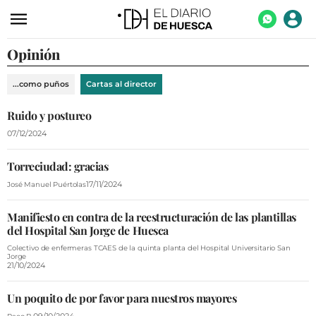
Opinión
ACTUALIDAD
ECONOMÍA
...como puños
Cartas al director
TECNOLOGÍA
Ruido y postureo
TURISMO
07/12/2024
AGROALIMENTACIÓN
Torreciudad: gracias
17/11/2024
José Manuel Puértolas
DEPORTES
CULTURA
Manifiesto en contra de la reestructuración de las plantillas
del Hospital San Jorge de Huesca
SOCIEDAD
Colectivo de enfermeras TCAES de la quinta planta del Hospital Universitario San
Jorge
OPINIÓN
21/10/2024
GALERÍAS
Un poquito de por favor para nuestros mayores