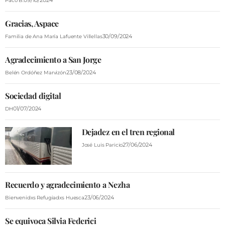
VÍDEOS
09/10/2024
Paco B.
CONTACTAR
Gracias, Aspace
30/09/2024
Familia de Ana María Lafuente Villellas
FIESTAS EN EL ALTO ARAGÓN
FIESTAS DE SAN LORENZO
Agradecimiento a San Jorge
23/08/2024
Belén Ordóñez Marvizón
AGENDA
CARTELERA
Sociedad digital
01/07/2024
DH
FARMACIAS
HORÓSCOPO
Dejadez en el tren regional
27/06/2024
José Luis Paricio
ESQUELAS
CLUB DEL AMIGO MILITANTE
Recuerdo y agradecimiento a Nezha
23/06/2024
Bienvenidxs Refugiadxs Huesca
INICIAR SESIÓN
Se equivoca Silvia Federici