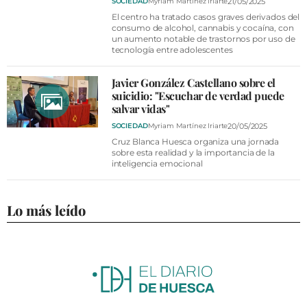
21/05/2025
SOCIEDAD
Myriam Martínez Iriarte
El centro ha tratado casos graves derivados del
consumo de alcohol, cannabis y cocaína, con
un aumento notable de trastornos por uso de
tecnología entre adolescentes
Javier González Castellano sobre el
suicidio: "Escuchar de verdad puede
salvar vidas"
20/05/2025
SOCIEDAD
Myriam Martínez Iriarte
Cruz Blanca Huesca organiza una jornada
sobre esta realidad y la importancia de la
inteligencia emocional
Lo más leído