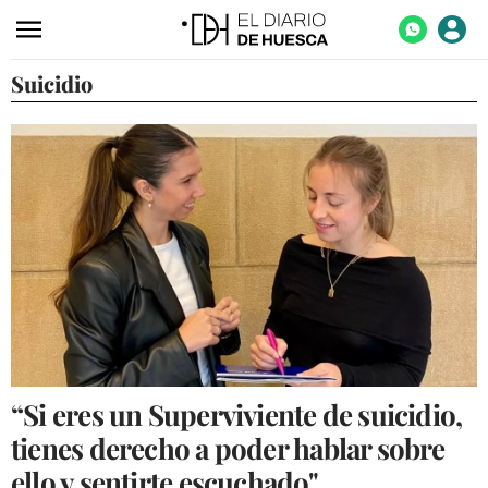
Suicidio
ACTUALIDAD
ECONOMÍA
TECNOLOGÍA
TURISMO
AGROALIMENTACIÓN
DEPORTES
CULTURA
SOCIEDAD
“Si eres un Superviviente de suicidio,
OPINIÓN
tienes derecho a poder hablar sobre
GALERÍAS
ello y sentirte escuchado"