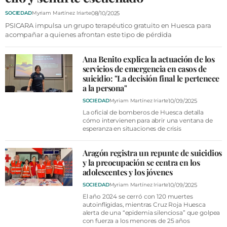
VÍDEOS
08/10/2025
SOCIEDAD
Myriam Martínez Iriarte
CONTACTAR
PSICARA impulsa un grupo terapéutico gratuito en Huesca para
acompañar a quienes afrontan este tipo de pérdida
FIESTAS EN EL ALTO ARAGÓN
FIESTAS DE SAN LORENZO
Ana Benito explica la actuación de los
servicios de emergencia en casos de
AGENDA
suicidio: "La decisión final le pertenece
a la persona"
CARTELERA
10/09/2025
SOCIEDAD
Myriam Martínez Iriarte
La oficial de bomberos de Huesca detalla
FARMACIAS
cómo intervienen para abrir una ventana de
esperanza en situaciones de crisis
HORÓSCOPO
ESQUELAS
Aragón registra un repunte de suicidios
y la preocupación se centra en los
adolescentes y los jóvenes
CLUB DEL AMIGO MILITANTE
10/09/2025
SOCIEDAD
Myriam Martínez Iriarte
El año 2024 se cerró con 120 muertes
INICIAR SESIÓN
autoinfligidas, mientras Cruz Roja Huesca
alerta de una “epidemia silenciosa” que golpea
con fuerza a los menores de 25 años